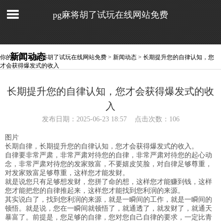
pg麻将胡了试玩在线网站免费
新闻动态
你的位置：
pg麻将胡了试玩在线网站免费
>
新闻动态
> 长期提升您的自律认知，您
才会获得爆发式的收入
长期提升您的自律认知，您才会获得爆发式的收
入
发布日期：2025-06-23 18:57 点击次数：106
图片
长期自律，长期提升您的自律认知，您才会获得爆发式的收入。
自律要非常严肃，非常严肃对待您的自律，非常严肃对待您的起心动
念，非常严肃对待您的发家致富，不要嬉皮笑脸，对自律足够尊重，
对发家致富足够尊重，这样您才能发财。
就是说您只有足够想发财，您拼了命的想，这样您才能赚到钱，这样
您才能把您的自律推起来，这样您才能找到您利润的来源。
其实说白了，找到您利润的来源，就是一瞬间的工作，就是一瞬间的
顿悟。就是说，您在一瞬间就顿悟了，就通透了，就发财了，就通天
暴富了。前提是，您足够的自律，您对您自己自律的要求，一定比青