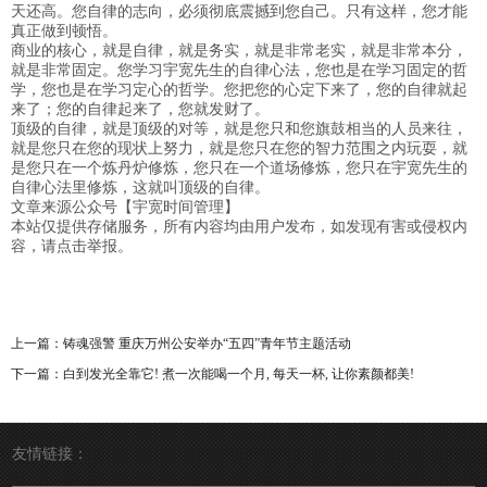
天还高。您自律的志向，必须彻底震撼到您自己。只有这样，您才能
真正做到顿悟。
商业的核心，就是自律，就是务实，就是非常老实，就是非常本分，
就是非常固定。您学习宇宽先生的自律心法，您也是在学习固定的哲
学，您也是在学习定心的哲学。您把您的心定下来了，您的自律就起
来了；您的自律起来了，您就发财了。
顶级的自律，就是顶级的对等，就是您只和您旗鼓相当的人员来往，
就是您只在您的现状上努力，就是您只在您的智力范围之内玩耍，就
是您只在一个炼丹炉修炼，您只在一个道场修炼，您只在宇宽先生的
自律心法里修炼，这就叫顶级的自律。
文章来源公众号【宇宽时间管理】
本站仅提供存储服务，所有内容均由用户发布，如发现有害或侵权内
容，请点击举报。
上一篇：
铸魂强警 重庆万州公安举办“五四”青年节主题活动
下一篇：
白到发光全靠它! 煮一次能喝一个月, 每天一杯, 让你素颜都美!
友情链接：