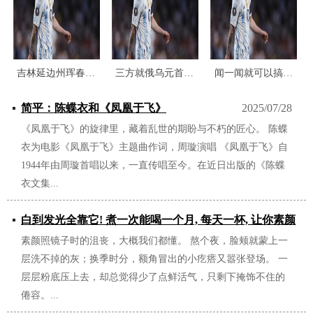
吉林延边州珲春市发生5
三方就俄乌元首会谈继续
闻一闻就可以搞定久治不
简平：陈蝶衣和《凤凰于飞》
2025/07/28
《凤凰于飞》的旋律里，藏着乱世的期盼与不朽的匠心。 陈蝶
衣为电影《凤凰于飞》主题曲作词，周璇演唱 《凤凰于飞》自
1944年由周璇首唱以来，一直传唱至今。在近日出版的《陈蝶
衣文集...
白到发光全靠它! 煮一次能喝一个月, 每天一杯, 让你素颜
素颜照镜子时的沮丧，大概我们都懂。 熬个夜，脸颊就蒙上一
都美!
层洗不掉的灰；换季时分，额角冒出的小疙瘩又嚣张登场。 一
2025/07/19
层层粉底压上去，却总觉得少了点鲜活气，只剩下掩饰不住的
倦容。...