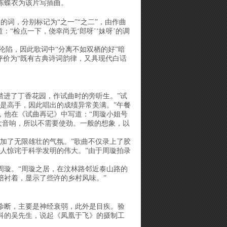
陈蝶衣为该片写插曲。
的词，分别标记为“之一”“之二”，由作曲
“检点一下，侥幸尚无‘郎呀’‘妹呀’的调
沦陷，因此歌词中“分离不如双栖的好”暗
评价为“既有古典诗词韵律，又具现代白话
踏进了丁香花园，作试曲时的旁听生。”试
是高手，因此唱出的成绩异常美满。”午餐
，他在《试曲再记》中写道：“周璇小姐号
大音响，所以不需要使劲。一般的想象，以
加了无限雄壮的气氛。”歌曲不仅录上了胶
人惊诧于科学发明的伟大。”由于周璇拍录
周璇。“周璇之居，在汶林路邻近泰山路的
陪衬着，显示了些许的乡村风味。”
诊断，主要是神经衰弱，此外是目疾。验
科的吴先生，说起《凤凰于飞》的摄制工