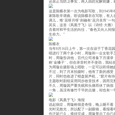
还原正当防卫事实，两人由此化解前嫌，
这是陈蝶衣第一次为电影写歌，到1945
家陈歌辛谱曲。听说陈蝶衣在写歌，有人在
调儿，惟‘花呀月呀’则确有‘花月良宵’一
其实，这首《凤凰于飞》以《诗经·大雅》
含着对和平生活的向往，“春色又向人间
生命力。”
陈蝶衣
当年8月16日上午，第一次在设于丁香花
唱进行了两个多小时，周璇和一众女歌手
时，周璇告诉他，百代公司准备下月灌录
称‘金嗓子’，但在录音时并不使劲，我
为周璇在摄影场上唱歌，一定可以听得她
不过，到了月末拍摄时，他有了新的感受
片，同时也收进了蜡盘留声机，“胶片有
主题歌时剧组采用同步收音技术，因而完
不久，周璇因严重失眠和头痛而休了病假
一角，虽没有修竹千竿的点缀，却也有一
电影《凤凰于飞》海报
说起病症，周璇称很是奇怪，晚上睡不着
光时见散光，所以配了一副眼镜，看报看
作迁延已久，亟待完成，周璇显示了自己