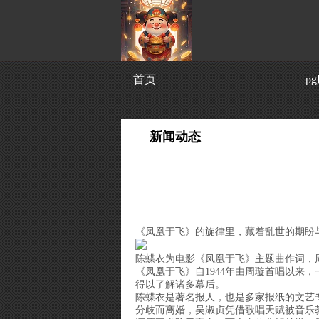
首页
p
新闻动态
《凤凰于飞》的旋律里，藏着乱世的期盼
陈蝶衣为电影《凤凰于飞》主题曲作词，
《凤凰于飞》自1944年由周璇首唱以
得以了解诸多幕后。
陈蝶衣是著名报人，也是多家报纸的文艺
分歧而离婚，吴淑贞凭借歌唱天赋被音乐