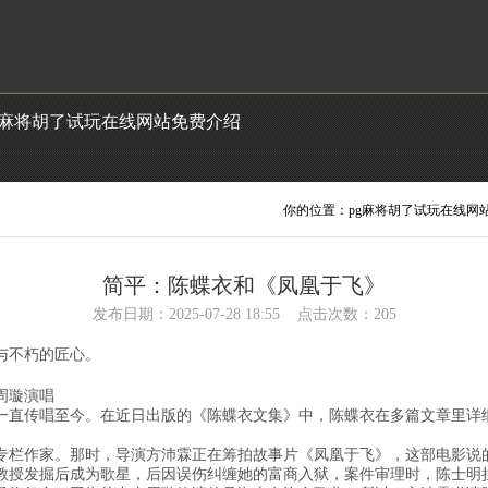
g麻将胡了试玩在线网站免费介绍
你的位置：
pg麻将胡了试玩在线网
简平：陈蝶衣和《凤凰于飞》
发布日期：2025-07-28 18:55 点击次数：205
与不朽的匠心。
周璇演唱
来，一直传唱至今。在近日出版的《陈蝶衣文集》中，陈蝶衣在多篇文章里
专栏作家。那时，导演方沛霖正在筹拍故事片《凤凰于飞》，这部电影说
教授发掘后成为歌星，后因误伤纠缠她的富商入狱，案件审理时，陈士明