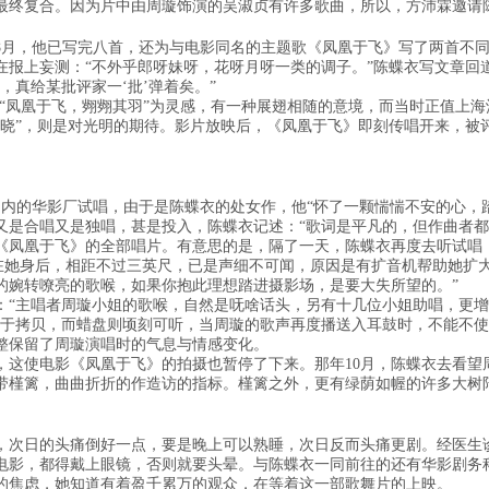
最终复合。因为片中由周璇饰演的吴淑贞有许多歌曲，所以，方沛霖邀请
年8月，他已写完八首，还为与电影同名的主题歌《凤凰于飞》写了两首不同
报上妄测：“不外乎郎呀妹呀，花呀月呀一类的调子。”陈蝶衣写文章回道：
句，真给某批评家一‘批’弹着矣。”
“凤凰于飞，翙翙其羽”为灵感，有一种展翅相随的意境，而当时正值上海
报晓”，则是对光明的期待。影片放映后，《凤凰于飞》即刻传唱开来，被
园内的华影厂试唱，由于是陈蝶衣的处女作，他“怀了一颗惴惴不安的心，
又是合唱又是独唱，甚是投入，陈蝶衣记述：“歌词是平凡的，但作曲者都
《凤凰于飞》的全部唱片。有意思的是，隔了一天，陈蝶衣再度去听试唱
站在她身后，相距不过三英尺，已是声细不可闻，原因是有扩音机帮助她扩
的婉转嘹亮的歌喉，如果你抱此理想踏进摄影场，是要大失所望的。”
：“主唱者周璇小姐的歌喉，自然是呒啥话头，另有十几位小姐助唱，更增
待于拷贝，而蜡盘则顷刻可听，当周璇的歌声再度播送入耳鼓时，不能不使
整保留了周璇演唱时的气息与情感变化。
，这使电影《凤凰于飞》的拍摄也暂停了下来。那年10月，陈蝶衣去看望
带槿篱，曲曲折折的作造访的指标。槿篱之外，更有绿荫如幄的许多大树
，次日的头痛倒好一点，要是晚上可以熟睡，次日反而头痛更剧。经医生
电影，都得戴上眼镜，否则就要头晕。与陈蝶衣一同前往的还有华影剧务
的焦虑，她知道有着盈千累万的观众，在等着这一部歌舞片的上映。