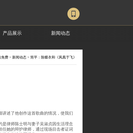
产品展示
新闻动态
站免费
>
新闻动态
> 简平：陈蝶衣和《凤凰于飞》
详细讲述了他创作这首歌曲的情况，使我们
的是律师陈士明与妻子吴淑贞因生活理念
担任她的辩护律师，通过现场目击者证词